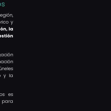
os
egión,
rico y
ón, la
estión
gación
mación
úneles
o y la
os es
o para