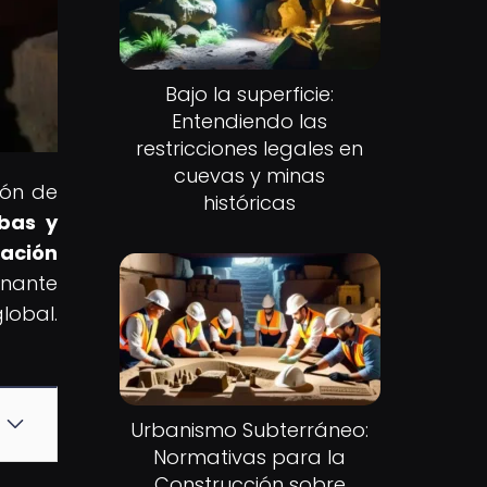
Bajo la superficie:
Entendiendo las
restricciones legales en
cuevas y minas
ión de
históricas
bas y
ación
onante
lobal.
Urbanismo Subterráneo:
Normativas para la
Construcción sobre