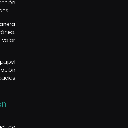
ección
cos.
manera
ráneo.
 valor
papel
ración
pacios
ón
dad de