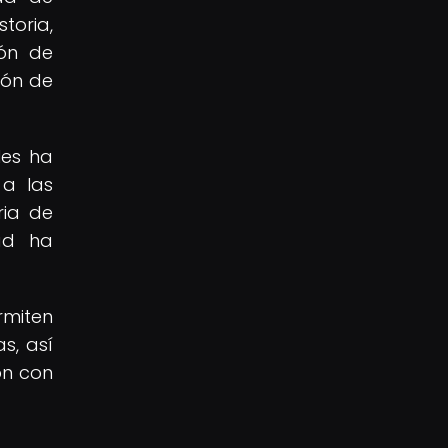
toria,
ión de
ión de
les ha
 a las
ria de
ad ha
rmiten
s, así
ón con