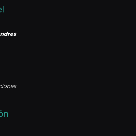
l
ondres
ciones
ión