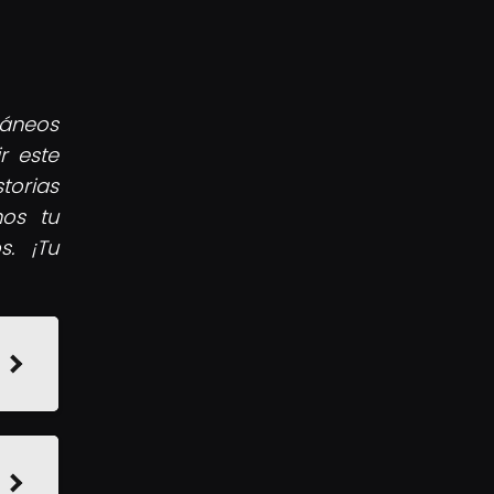
ráneos
r este
torias
nos tu
s. ¡Tu