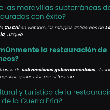
e las maravillas subterráneas de
auradas con éxito?
de
Cu Chi
en Vietnam, los refugios antiaéreos de
L
ia
, Turquía.
omúnmente la restauración de
neos?
 través de
subvenciones gubernamentales
, dona
ingresos generados por el turismo.
tural y turístico de la restaurac
 de la Guerra Fría?