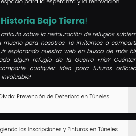
espacio para la esperanza y la renovación.
e
Historia Bajo Tierra
!
 artículo sobre la restauración de refugios subter
ca mucho para nosotros. Te invitamos a comparti
guir explorando nuestra web en busca de más his
tado algún refugio de la Guerra Fría? Cuénta
omparte cualquier idea para futuros artículo
invaluable!
Olvido: Prevención de Deterioro en Túneles
egiendo las Inscripciones y Pinturas en Túneles