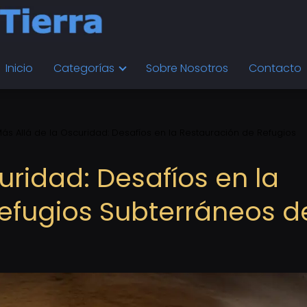
Inicio
Categorías
Sobre Nosotros
Contacto
ás Allá de la Oscuridad: Desafíos en la Restauración de Refugios
uridad: Desafíos en la
efugios Subterráneos d