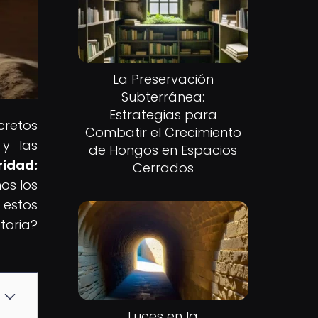
La Preservación
Subterránea:
Estrategias para
cretos
Combatir el Crecimiento
 y las
de Hongos en Espacios
ridad:
Cerrados
os los
 estos
toria?
Luces en la