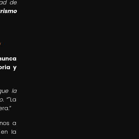
dad de
urismo
o
 nunca
oria y
que la
o.
"La
era.
rnos a
 en la