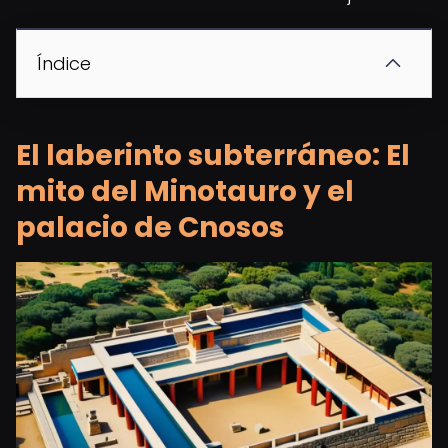
Índice
El laberinto subterráneo: El
mito del Minotauro y el
palacio de Cnosos