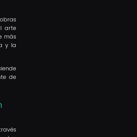
 obras
l arte
de más
a y la
ciende
nte de
n
través