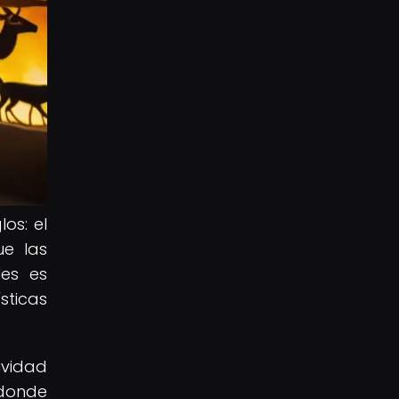
os: el
ue las
les es
sticas
ividad
 donde