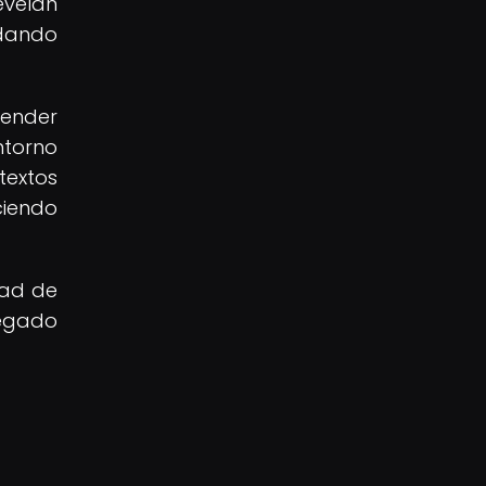
evelan
ndando
render
ntorno
textos
ciendo
dad de
legado