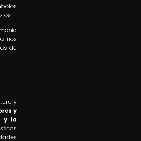
mbolos
tos.
imonio
ra nos
cas de
atura y
ores y
d y la
ticas
edades