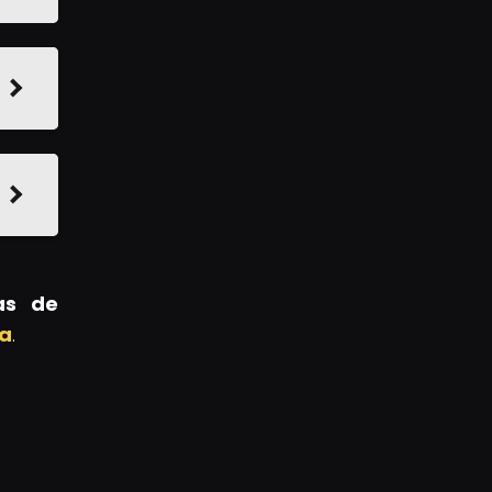
ias de
ra
.