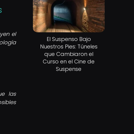
s
yen el
El Suspenso Bajo
ología
Nuestros Pies: Túneles
que Cambiaron el
Curso en el Cine de
Suspense
e las
sibles