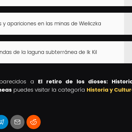
s y apariciones en las minas de Wieliczka
ndas de la laguna subterránea de Ik Kil
s parecidos a
El retiro de los dioses: Histor
neas
puedes visitar la categoría
Historia y Cultu