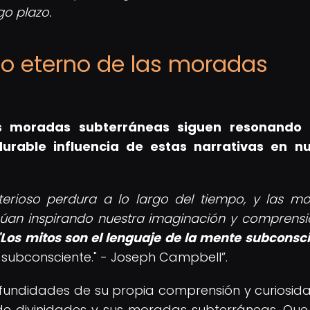
go plazo.
gado eterno de las moradas
us moradas subterráneas siguen resonando 
urable influencia de estas narrativas en n
sterioso perdura a lo largo del tiempo, y las m
núan inspirando nuestra imaginación y comprensi
Los mitos son el lenguaje de la mente subconsci
e subconsciente." - Joseph Campbell
.
rofundidades de su propia comprensión y curiosida
s de divinidades y sus moradas subterráneas. Que