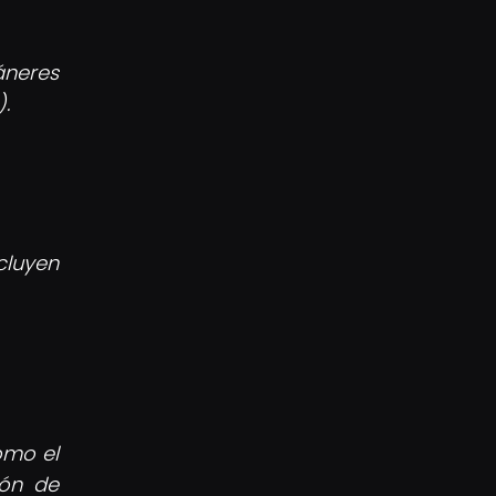
áneres
.
luyen
omo el
ión de