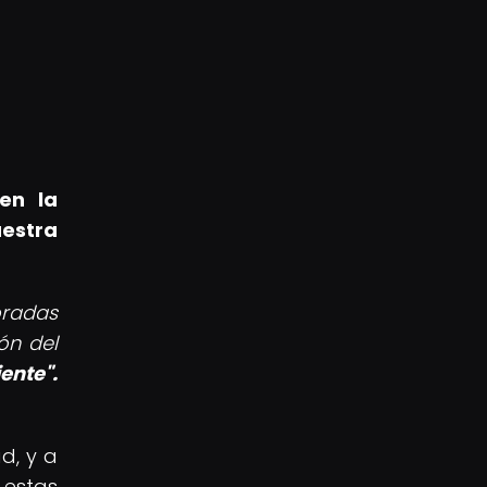
en la
uestra
oradas
ón del
ente".
d, y a
 estas