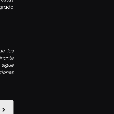
agrado
de las
inante
 sigue
ciones