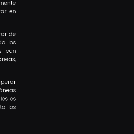
amente
var en
rar de
do los
as con
áneas,
uperar
ráneas
les es
to los