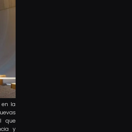
 en la
nuevas
l que
ncia y