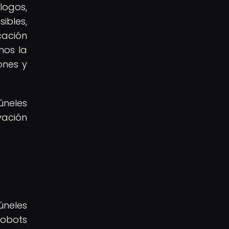
logos,
ibles,
cación
mos la
ones y
úneles
vación
úneles
robots