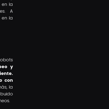
 en la
es. A
 en la
obots
peo y
iente.
 o con
s, la
ibuido
neos.