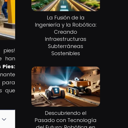
La Fusión de la
Ingeniería y la Robótica:
Creando
Infraestructuras
Subterráneas
 pies!
Sostenibles
e han
 Pies:
inante
o para
os que
Descubriendo el
Pasado con Tecnología
del Futuro: Robótica en