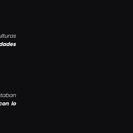
turas
idades
ntaban
con lo