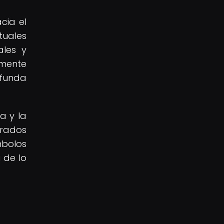
cia el
tuales
ales y
amente
ofunda
a y la
orados
mbolos
 de lo