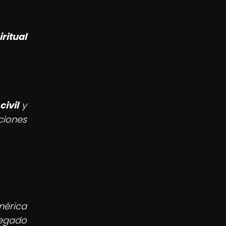
ritual
civil
y
ciones
mérica
legado