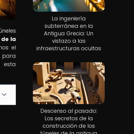
La ingeniería
subterránea en la
úneles
Antigua Grecia: Un
 de la
vistazo a las
mos el
infraestructuras ocultas
e para
n esta
Descenso al pasado:
Los secretos de la
construcción de los
túneles de la antigua