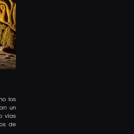
mo los
ían un
o vías
dos de