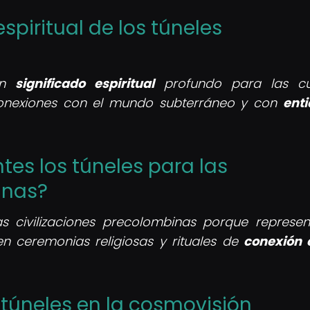
espiritual de los túneles
 un
significado espiritual
profundo para las cul
conexiones con el mundo subterráneo y con
ent
tes los túneles para las
inas?
as civilizaciones precolombinas porque represe
en ceremonias religiosas y rituales de
conexión 
 túneles en la cosmovisión