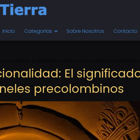
Inicio
Categorías
Sobre Nosotros
Contacto
 funcionalidad: El significado espiritual de los túneles precolombino
ionalidad: El significad
túneles precolombinos