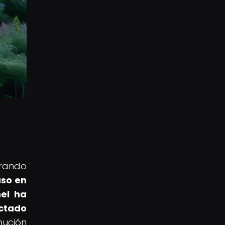
a
erando
aso en
nel ha
ectado
nución