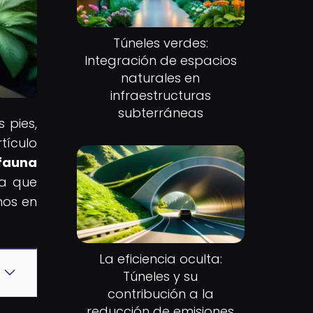
Túneles verdes:
Integración de espacios
naturales en
infraestructuras
subterráneas
 pies,
tículo
 fauna
na que
nos en
La eficiencia oculta:
Túneles y su
contribución a la
reducción de emisiones