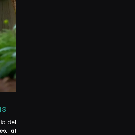
as
io del
es, al