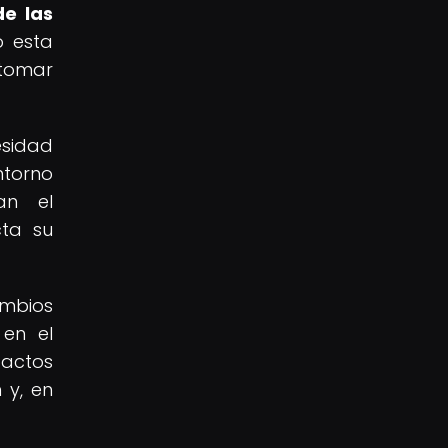
de las
 esta
 tomar
esidad
ntorno
an el
cta su
ambios
 en el
pactos
 y, en