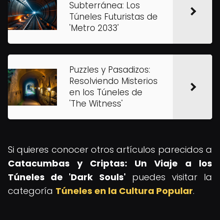
Subterránea: Los
Túneles Futuristas de
'Metro 2033'
Puzzles y Pasadizos:
Resolviendo Misterios
en los Túneles de
'The Witness'
Si quieres conocer otros artículos parecidos a
Catacumbas y Criptas: Un Viaje a los
Túneles de 'Dark Souls'
puedes visitar la
categoría
Túneles en la Cultura Popular
.