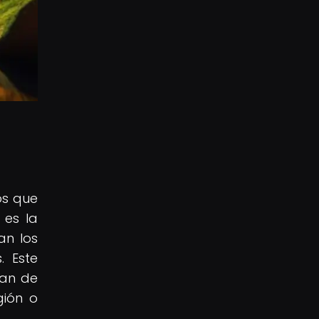
os que
 es la
an los
. Este
ran de
gión o