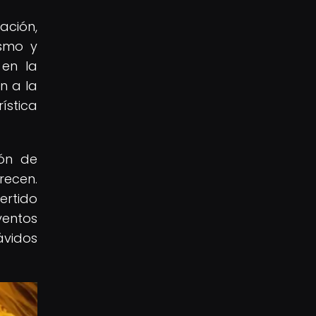
ación,
ismo y
 en la
n a la
ística
ión de
recen.
ertido
ventos
ávidos