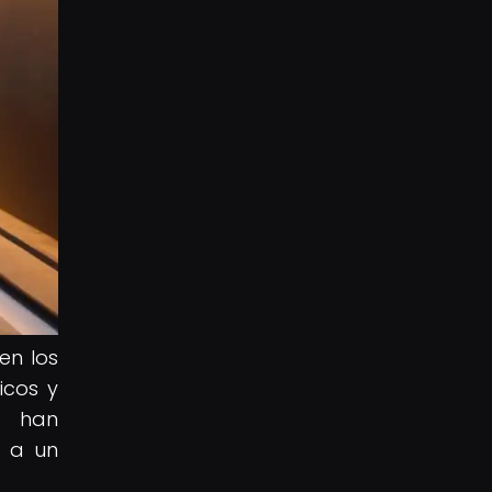
en los
icos y
s han
o a un