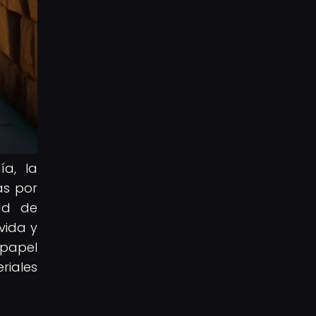
ía, la
as por
dad de
vida y
 papel
riales