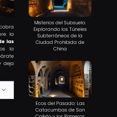
Misterios del Subsuelo:
 cobra
Explorando los Túneles
bre la
Subterráneos de la
de las
Ciudad Prohibida de
mos la
China
párate
y deja
Ecos del Pasado: Las
Catacumbas de San
Calixto y los Primeros