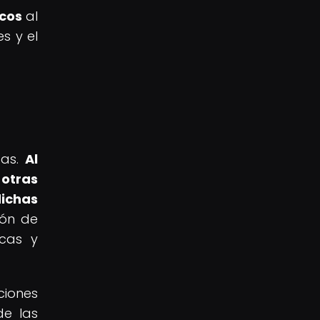
icos
al
s y el
tas.
Al
 otras
dichas
ión de
ocas y
ciones
de las