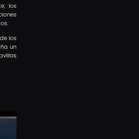
e, los
ciones
os.
de los
eña un
villas