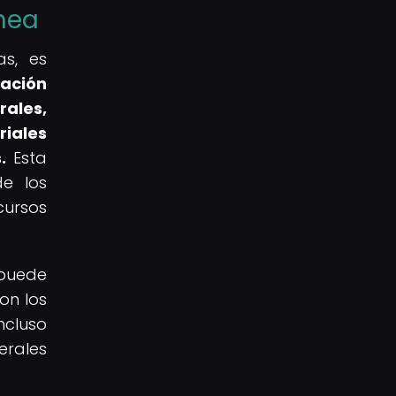
ánea
s, es
ación
rales,
riales
.
Esta
de los
cursos
 puede
on los
ncluso
erales