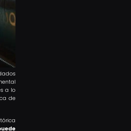
idados
mental
s a lo
ica de
tórica
 puede