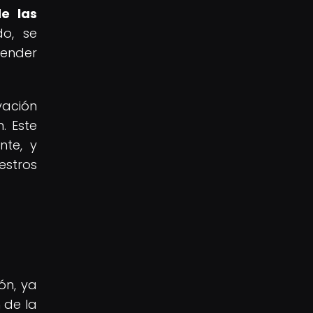
e las
do, se
render
vación
. Este
nte, y
estros
ón, ya
 de la