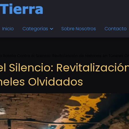
Inicio
Categorías
Sobre Nosotros
Contacto
a Batalla Contra el Silencio: Revitalización de Historias en Túneles O
l Silencio: Revitalizació
neles Olvidados