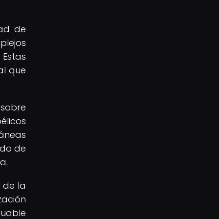
dad de
plejos
 Estas
al que
 sobre
élicos
ráneas
ido de
a.
 de la
zación
luable