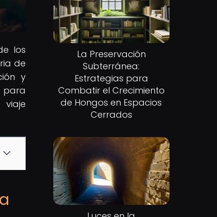
de los
La Preservación
ria de
Subterránea:
ción y
Estrategias para
o para
Combatir el Crecimiento
de Hongos en Espacios
viaje
Cerrados
na
Luces en la