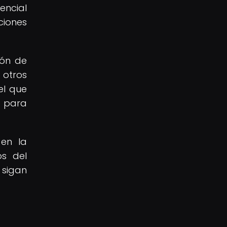
sencial
ciones
ión de
 otros
el que
a para
 en la
os del
 sigan