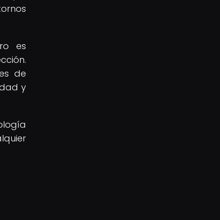
tornos
ro es
cción.
nes de
idad y
ología
lquier