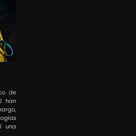
sco de
92 han
argo,
logías
í una