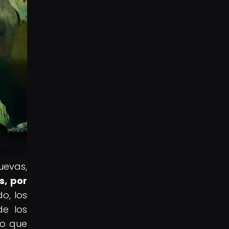
uevas,
s, por
o, los
de los
no que