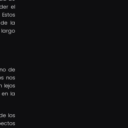
der el
 Estos
 de la
 largo
eno de
os nos
 lejos
 en la
de los
pectos