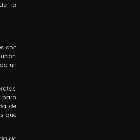
de la
es con
unión.
ado un
retas,
o para
ria de
os que
ada de