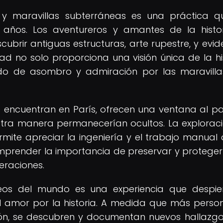
os y maravillas subterráneas es una práctica 
años. Los aventureros y amantes de la histo
brir antiguas estructuras, arte rupestre, y evid
dad no solo proporciona una visión única de la his
ido de asombro y admiración por las maravill
se encuentran en París, ofrecen una ventana al p
otra manera permanecerían ocultos. La explorac
mite apreciar la ingeniería y el trabajo manual 
mprender la importancia de preservar y proteger
eraciones.
neos del mundo es una experiencia que despie
el amor por la historia. A medida que más perso
ión, se descubren y documentan nuevos hallazg