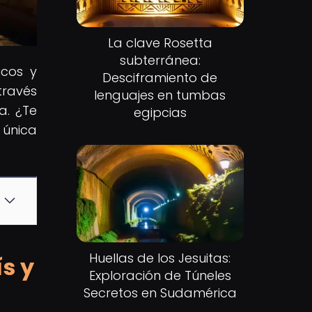
La clave Rosetta
subterránea:
icos y
Desciframiento de
través
lenguajes en tumbas
a. ¿Te
egipcias
 única
Huellas de los Jesuitas:
ís y
Exploración de Túneles
Secretos en Sudamérica