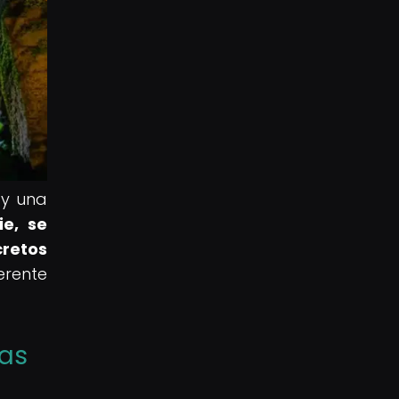
 y una
ie, se
cretos
erente
eas