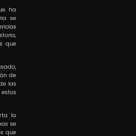
que ha
ria se
encias
toria,
as que
asado,
ión de
de las
 estos
rta la
nas se
os que