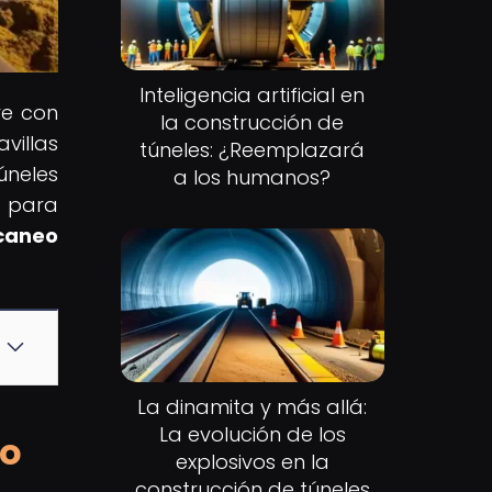
Inteligencia artificial en
re con
la construcción de
villas
túneles: ¿Reemplazará
úneles
a los humanos?
o para
caneo
La dinamita y más allá:
La evolución de los
eo
explosivos en la
construcción de túneles