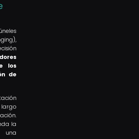
e
úneles
ging),
cisión
adores
e los
ión de
tación
 largo
ación.
nda la
o una