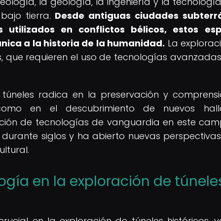
eología, la geología, la ingeniería y la tecnologí
bajo tierra.
Desde antiguas ciudades subterr
utilizados en conflictos bélicos, estos es
ica a la historia de la humanidad.
La explorac
s, que requieren el uso de tecnologías avanzada
 túneles radica en la preservación y comprens
í como en el descubrimiento de nuevos hall
cación de tecnologías de vanguardia en este ca
 durante siglos y ha abierto nuevas perspectiva
ultural.
ogía en la exploración de túnele
cial en la exploración de túneles históricos, 