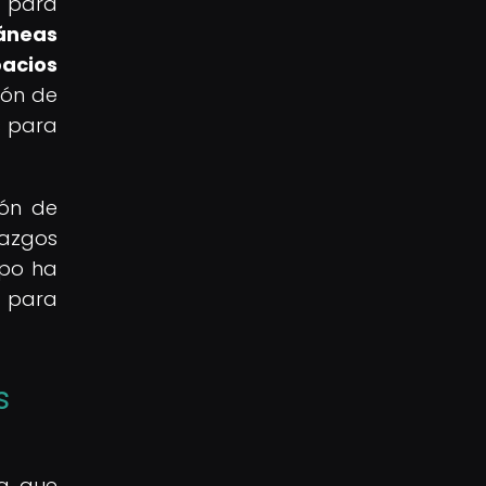
a para
áneas
pacios
ión de
s para
ión de
azgos
mpo ha
s para
s
ya que