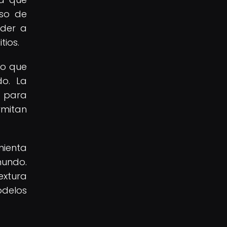
iso de
eder a
tios.
no que
do. La
l para
rmitan
mienta
mundo.
extura
odelos