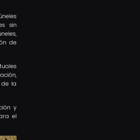
úneles
es sin
neles,
ión de
tuales
ación,
 de la
ción y
ara el