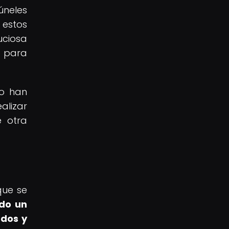
úneles
 estos
uciosa
l para
eo han
alizar
e otra
que se
ado un
ados y