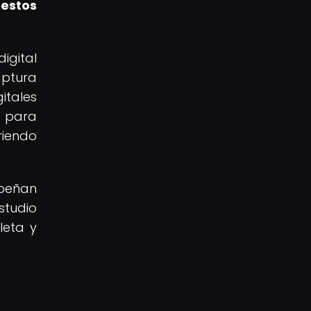
 estos
igital
aptura
itales
o para
riendo
mpeñan
studio
leta y