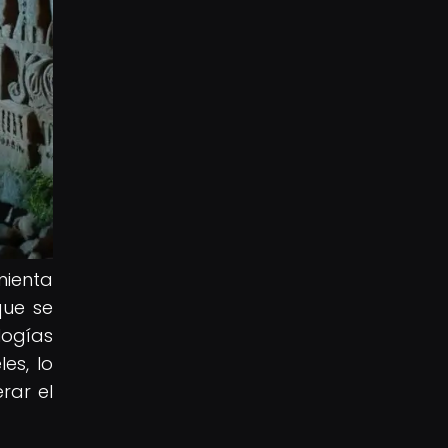
ienta
que se
logías
es, lo
rar el