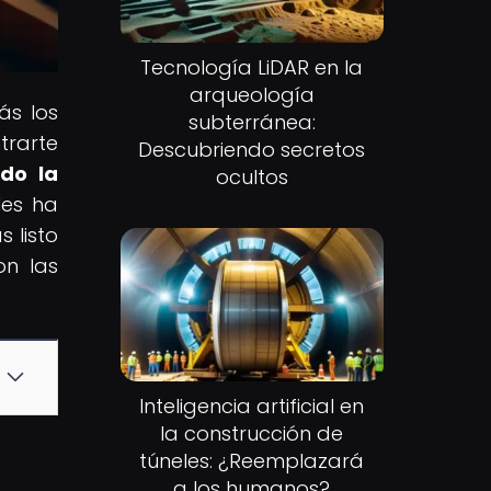
Tecnología LiDAR en la
arqueología
ás los
subterránea:
trarte
Descubriendo secretos
do la
ocultos
les ha
 listo
on las
Inteligencia artificial en
la construcción de
túneles: ¿Reemplazará
a los humanos?