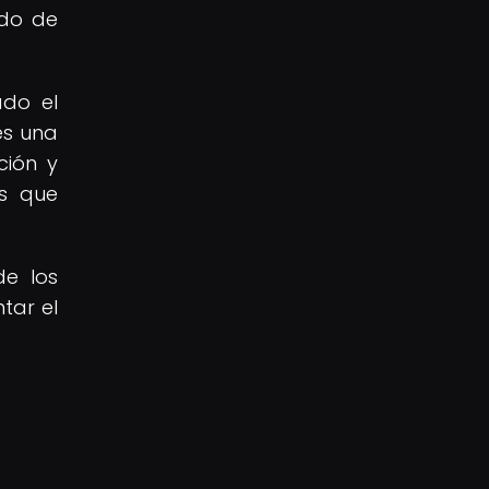
ido de
ado el
es una
ción y
es que
de los
tar el