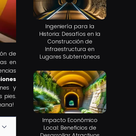
Ingeniería para la
Historia: Desafíos en la
Construcción de
Infraestructura en
ión de
Lugares Subterráneos
cas en
encias
ciones
ones y
 pies.
mana!
Impacto Económico
Local: Beneficios de
Desarrollar Atractivos