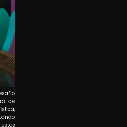
esafío
ral de
stica,
etando
n estos