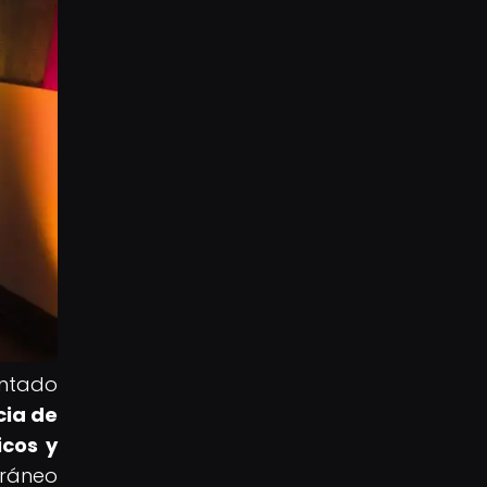
entado
cia de
icos y
rráneo