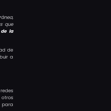
ránea,
as que
de la
dad de
buir a
 redes
 otros
l para