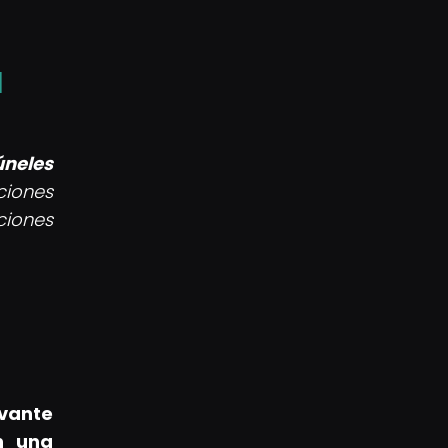
l
úneles
ciones
ciones
evante
n una