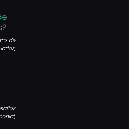
de
s?
ro de
arios,
safíos
onial,