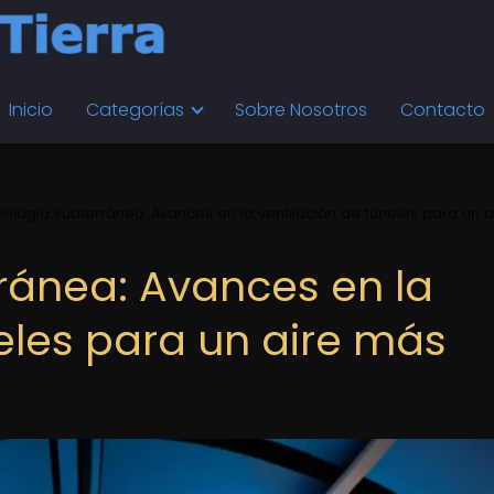
Inicio
Categorías
Sobre Nosotros
Contacto
ología subterránea: Avances en la ventilación de túneles para un 
ránea: Avances en la
eles para un aire más