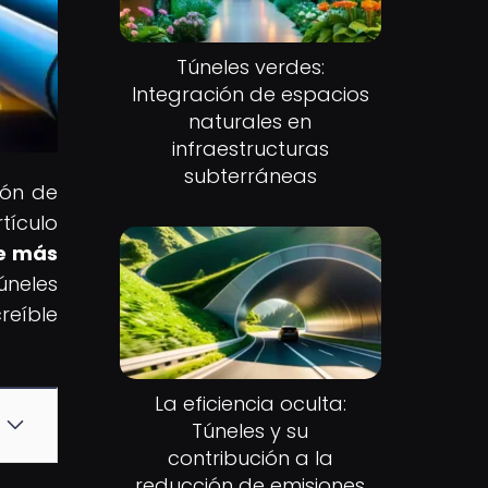
Túneles verdes:
Integración de espacios
naturales en
infraestructuras
subterráneas
ión de
tículo
re más
neles
reíble
La eficiencia oculta:
Túneles y su
contribución a la
reducción de emisiones