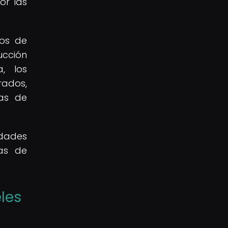
or las
dos de
cción
, los
rados,
mas de
idades
ias de
les