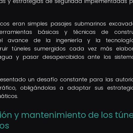
as y estrategias de seguridad implementadas p
áticos eran simples pasajes submarinos excava
herramientas básicas y técnicas de constru
l avance de la ingeniería y la tecnología
truir túneles sumergidos cada vez más elabo
 agua y pasar desapercibidos ante los siste
presentado un desafío constante para las autor
áfico, obligándolas a adaptar sus estrateg
áticos.
ión y mantenimiento de los túne
nos