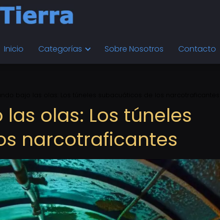
Inicio
Categorías
Sobre Nosotros
Contacto
do bajo las olas: Los túneles subacuáticos de los narcotraficantes
las olas: Los túneles
os narcotraficantes