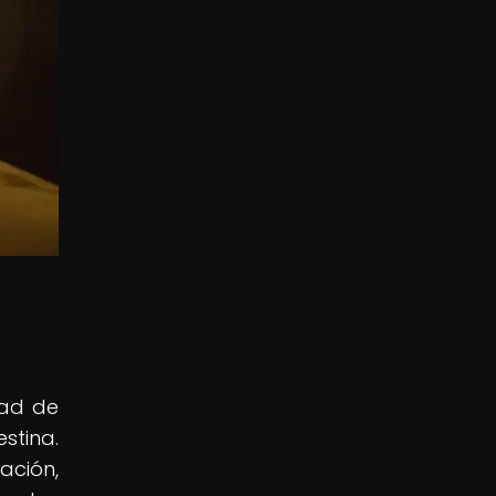
s
dad de
stina.
ación,