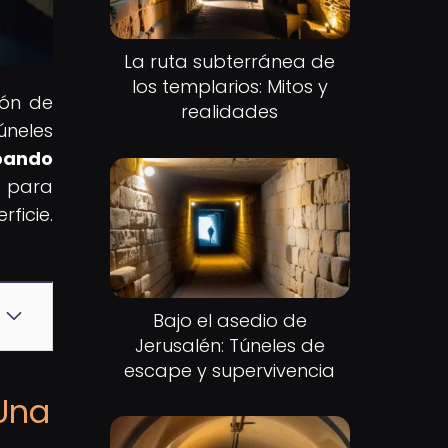
La ruta subterránea de
los templarios: Mitos y
ión de
realidades
úneles
bando
e para
ficie.
Bajo el asedio de
Jerusalén: Túneles de
escape y supervivencia
 Una