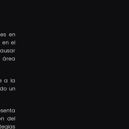
nes en
 en el
causar
 área
e a la
ndo un
esenta
ón del
tegias