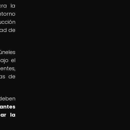
cra la
ntorno
ucción
dad de
úneles
ajo el
entes,
gas de
deben
cantes
ar la