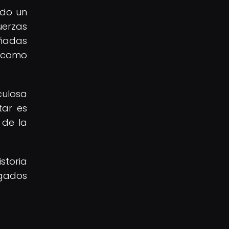
ndo un
uerzas
eñadas
r como
ulosa
tar es
 de la
storia
egados