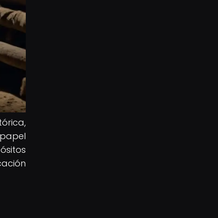
órica,
papel
ósitos
cación