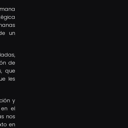
lemana
tégica
manas
 de un
ladas,
ión de
s, que
ue les
ción y
 en el
as nos
xto en