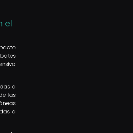
 el
mpacto
mbates
nsiva
adas a
de las
ráneas
adas a