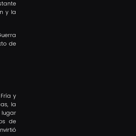
stante
n y la
Guerra
xto de
Fría y
as, la
 lugar
pos de
virtió