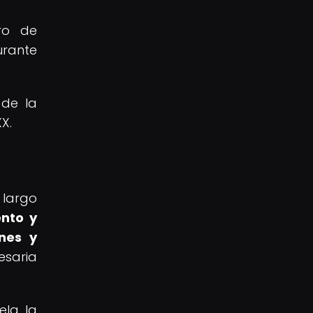
ro de
urante
 de la
X.
 largo
ento y
nes y
esaria
ela la