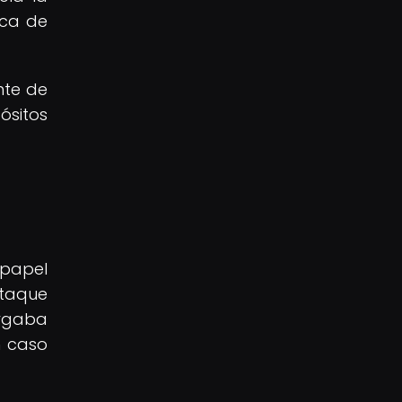
ica de
nte de
ósitos
a
 papel
ataque
ergaba
n caso