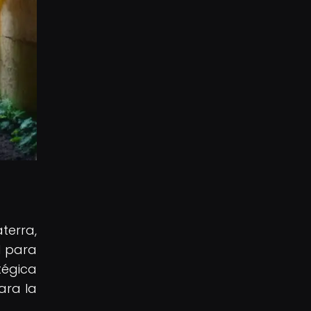
terra,
l para
tégica
ara la