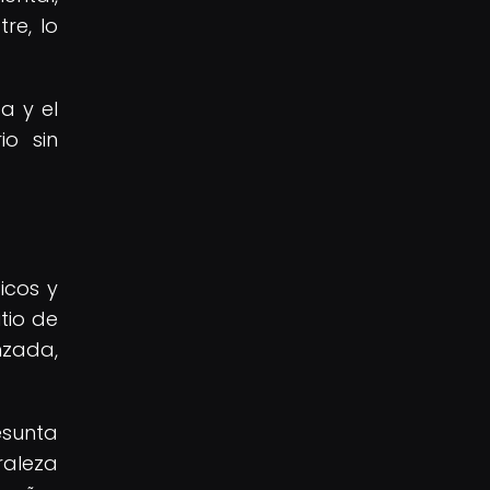
re, lo
a y el
io sin
icos y
tio de
nzada,
esunta
raleza