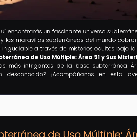
quí encontrarás un fascinante universo subterrán
os y las maravillas subterráneas del mundo cobran
nigualable a través de misterios ocultos bajo la t
bterránea de Uso Múltiple: Área 51 y Sus Mister
mas más intrigantes de la base subterránea Ár
 lo desconocido? ¡Acompáñanos en esta ave
bterránea de Uso Múltiple: Á