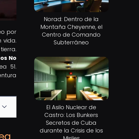
Norad: Dentro de la
Montaña Cheyenne, el
eo por
Centro de Comando
 vida.
Subterráneo
ierra.
ios No
ea 51.
ntura
El Asilo Nuclear de
Castro: Los Bunkers
Secretos de Cuba
durante la Crisis de los
rea
Misiles