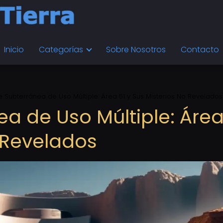
Inicio
Categorías
Sobre Nosotros
Contacto
e Subterránea de Uso Múltiple: Área 51 y Sus Misterios No Revelados
a de Uso Múltiple: Área
o Revelados