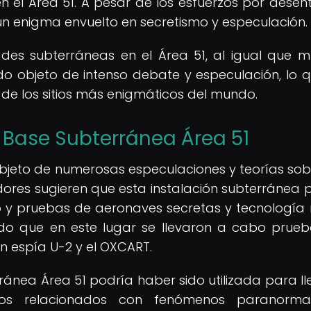
 el Área 51. A pesar de los esfuerzos por desen
 un enigma envuelto en secretismo y especulación.
ades subterráneas en el Área 51, al igual que 
do objeto de intenso debate y especulación, lo 
de los sitios más enigmáticos del mundo.
a Base Subterránea Área 51
bjeto de numerosas especulaciones y teorías sob
adores sugieren que esta instalación subterránea 
lo y pruebas de aeronaves secretas y tecnología m
o que en este lugar se llevaron a cabo prue
 espía U-2 y el OXCART.
ránea Área 51 podría haber sido utilizada para ll
ntos relacionados con fenómenos paranorma