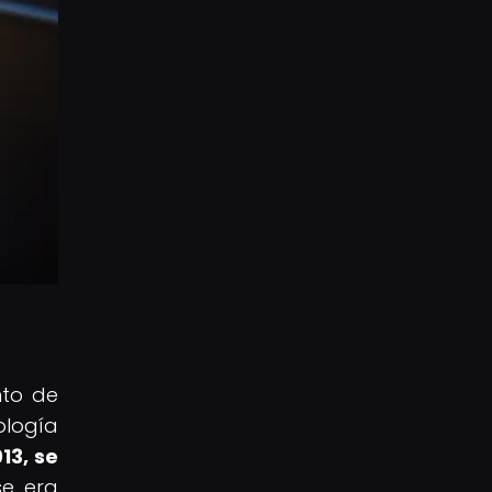
nto de
ología
13, se
se era