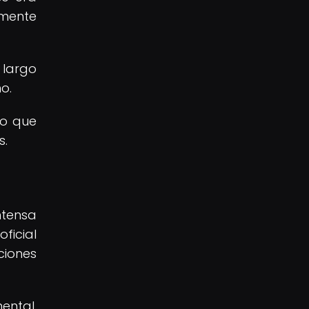
amente
 largo
o.
lo que
s.
ntensa
ficial
ciones
ental,