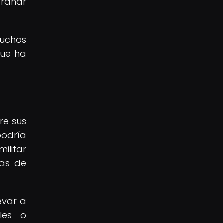
trañar
muchos
que ha
re sus
podría
ilitar
bas de
evar a
les o