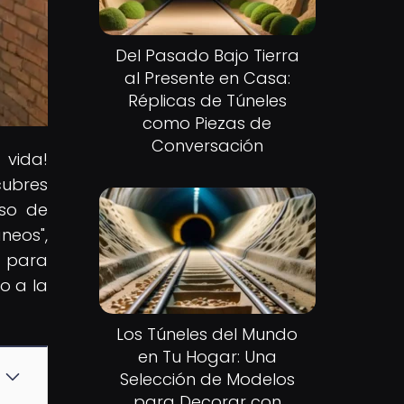
Del Pasado Bajo Tierra
al Presente en Casa:
Réplicas de Túneles
como Piezas de
Conversación
 vida!
cubres
rso de
neos",
o para
o a la
Los Túneles del Mundo
en Tu Hogar: Una
Selección de Modelos
para Decorar con