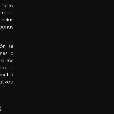
 de la
cambio
encias
rsonas
ón, se
nes lo
 a los
tre el
contar
ativas,
s