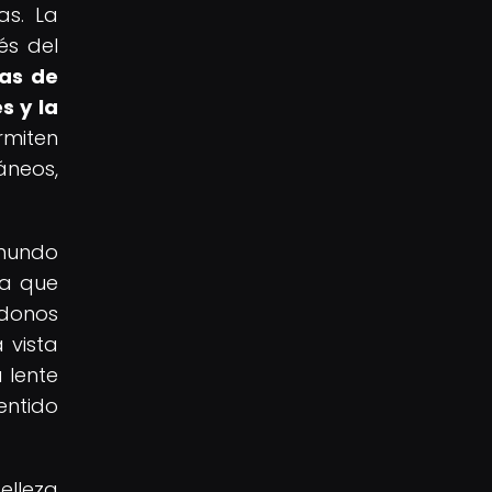
as. La
és del
ías de
s y la
miten
áneos,
 mundo
ca que
ndonos
 vista
 lente
entido
elleza