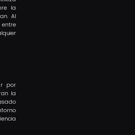
bre la
an. Al
 entre
lquier
ar por
ran la
pasado
ntorno
iencia