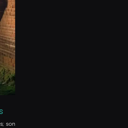
s
s; son