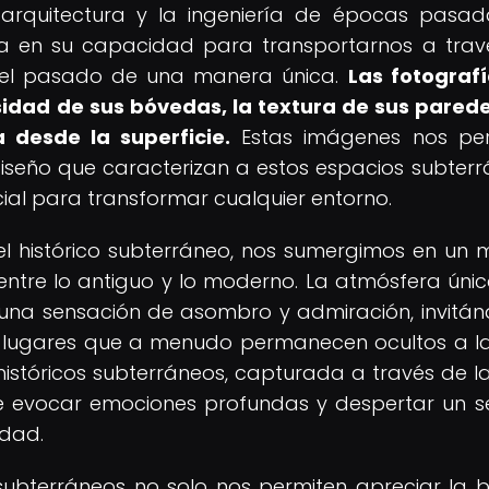
la arquitectura y la ingeniería de épocas pasad
ica en su capacidad para transportarnos a trav
 el pasado de una manera única.
Las fotograf
idad de sus bóvedas, la textura de sus parede
a desde la superficie.
Estas imágenes nos per
 diseño que caracterizan a estos espacios subterr
cial para transformar cualquier entorno.
el histórico subterráneo, nos sumergimos en un
entre lo antiguo y lo moderno. La atmósfera úni
una sensación de asombro y admiración, invitá
e lugares que a menudo permanecen ocultos a la
 históricos subterráneos, capturada a través de la
e evocar emociones profundas y despertar un s
idad.
 subterráneos no solo nos permiten apreciar la b