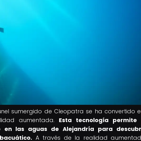
 túnel sumergido de Cleopatra se ha convertido 
ealidad aumentada.
Esta tecnología permite 
te en las aguas de Alejandría para descubri
bacuático.
A través de la realidad aumentad