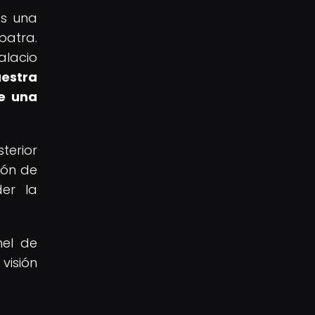
es una
patra.
alacio
aestra
de una
terior
ión de
der la
nel de
visión