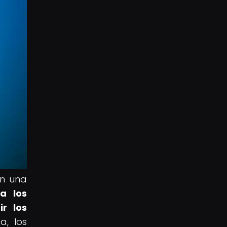
en una
a los
r los
a, los