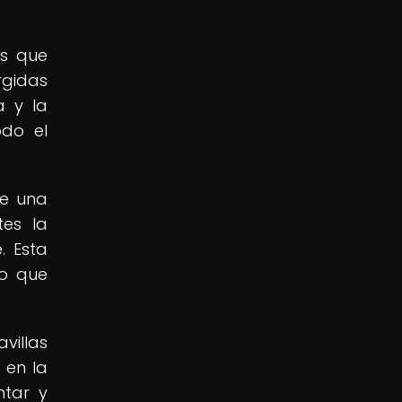
as que
rgidas
a y la
odo el
ce una
tes la
. Esta
no que
villas
 en la
ntar y