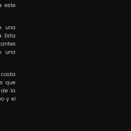
a este
e una
. Esta
tantes
do una
r cada
as que
 de la
o y el