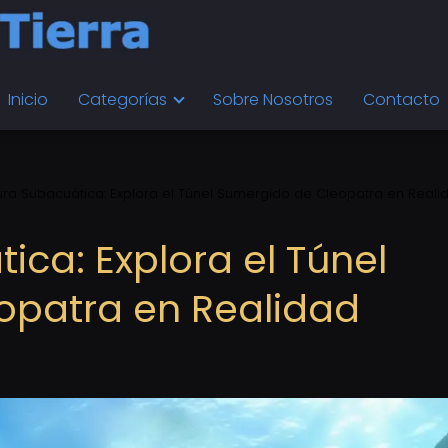
Inicio
Categorías
Sobre Nosotros
Contacto
ura Subacuática: Explora el Túnel Sumergido de Cleopatra en Reali
ca: Explora el Túnel
opatra en Realidad