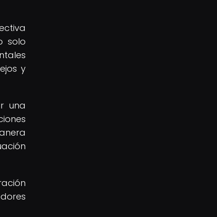
ectiva
o solo
ntales
ejos y
ir una
ciones
manera
ación
ación
adores