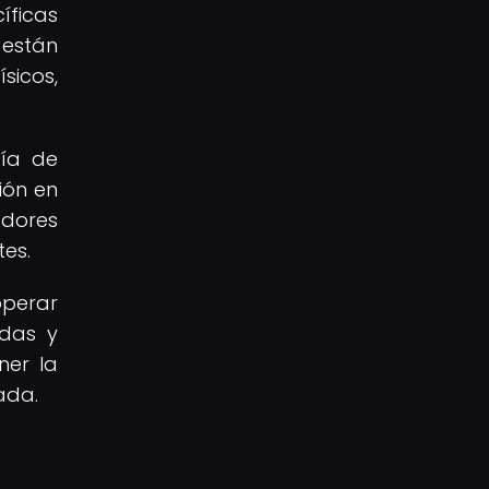
íficas
 están
sicos,
gía de
ión en
adores
tes.
operar
adas y
ner la
ada.