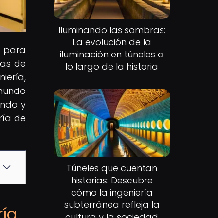
Iluminando las sombras:
La evolución de la
e para
iluminación en túneles a
eas de
lo largo de la historia
iería,
 mundo
endo y
ría de
Túneles que cuentan
historias: Descubre
cómo la ingeniería
subterránea refleja la
ría
cultura y la sociedad