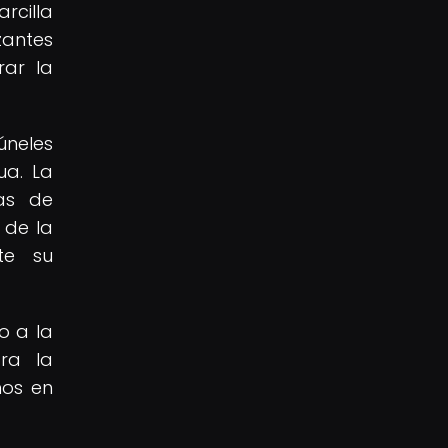
rcilla
antes
rar la
úneles
ua. La
cas de
 de la
nte su
o a la
ra la
nos en