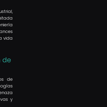
trial,
mitada
niería
ances
a vida
n de
nos de
logías
menaza
ivas y