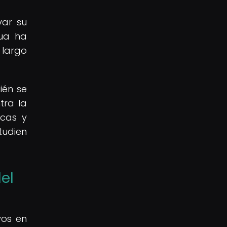
var su
gua ha
 largo
ién se
tra la
icas y
tudien
el
vos en