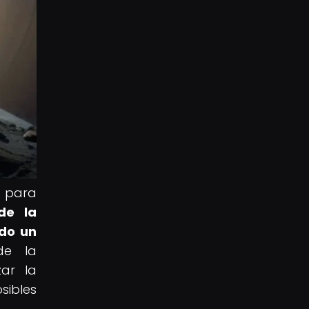
l para
de la
ido un
de la
zar la
sibles