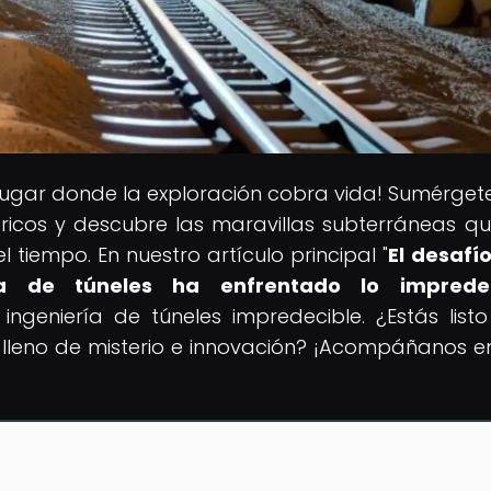
l lugar donde la exploración cobra vida! Sumérgete
óricos y descubre las maravillas subterráneas q
l tiempo. En nuestro artículo principal "
El desafío
ía de túneles ha enfrentado lo impredec
ngeniería de túneles impredecible. ¿Estás list
lleno de misterio e innovación? ¡Acompáñanos e