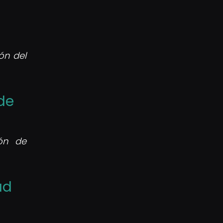
ón del
de
ión de
ad