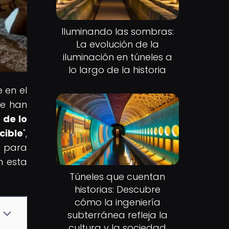
Iluminando las sombras:
La evolución de la
iluminación en túneles a
lo largo de la historia
 en el
ue han
 de lo
ible
",
o para
n esta
Túneles que cuentan
historias: Descubre
cómo la ingeniería
subterránea refleja la
cultura y la sociedad