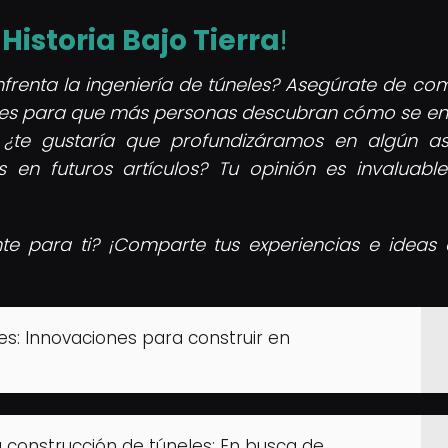
e
Historia Bajo Tierra
!
frenta la ingeniería de túneles? Asegúrate de com
iales para que más personas descubran cómo se en
, ¿te gustaría que profundizáramos en algún a
s en futuros artículos? Tu opinión es invaluabl
e para ti? ¡Comparte tus experiencias e ideas 
es: Innovaciones para construir en
a construcción de túneles: En busca de