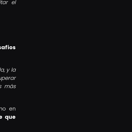
tar el
afíos
, y la
uperar
es más
omo en
de que