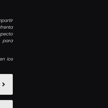
partir
frenta
specto
e para
en los