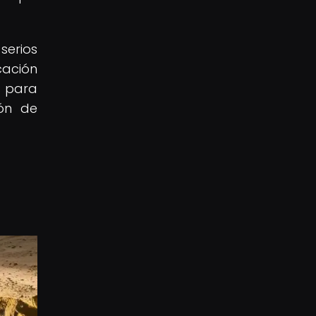
serios
cación
s para
ión de