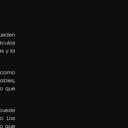
pueden
áculos
s y la
, como
ables,
lo que
 puede
o. Las
lo que