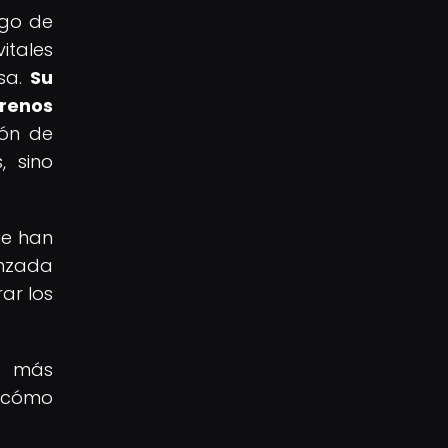
rgo de
itales
nsa.
Su
rrenos
ión de
, sino
ue han
anzada
ar los
ón más
e cómo