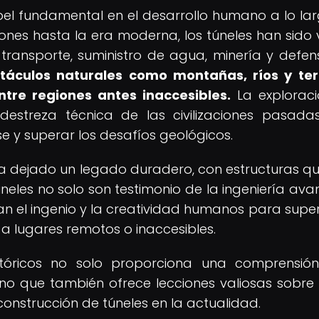
l fundamental en el desarrollo humano a lo la
aciones hasta la era moderna, los túneles han sido v
transporte, suministro de agua, minería y defe
táculos naturales como montañas, ríos y te
entre regiones antes inaccesibles.
La explorac
 destreza técnica de las civilizaciones pasadas
y superar los desafíos geológicos.
 ha dejado un legado duradero, con estructuras q
túneles no solo son testimonio de la ingeniería av
an el ingenio y la creatividad humanos para super
a lugares remotos o inaccesibles.
istóricos no solo proporciona una comprensi
 sino que también ofrece lecciones valiosas sobr
construcción de túneles en la actualidad.