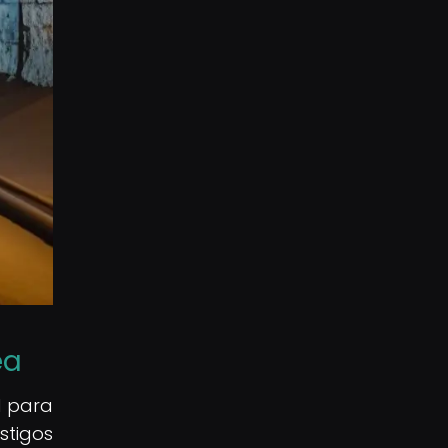
ea
l para
stigos