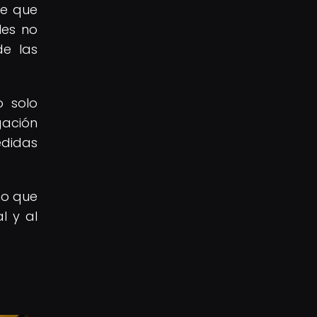
le que
les no
de las
o solo
gación
edidas
no que
l y al