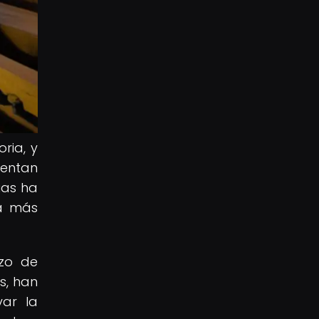
ria, y
sentan
uas ha
ra más
rzo de
s, han
var la