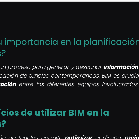
su importancia en la planificació
s?
s un proceso para generar y gestionar
información
ficación de túneles contemporáneos, BIM es crucia
ración
entre los diferentes equipos involucrados
cios de utilizar BIM en la
s?
ción de túneles permite
optimizar
el diseño,
mejo