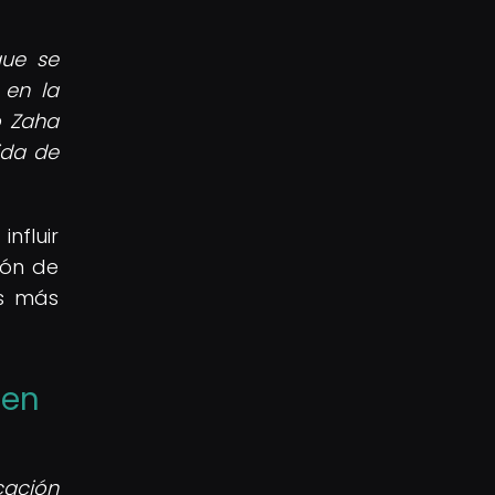
que se
 en la
o Zaha
ida de
nfluir
ión de
os más
 en
cación