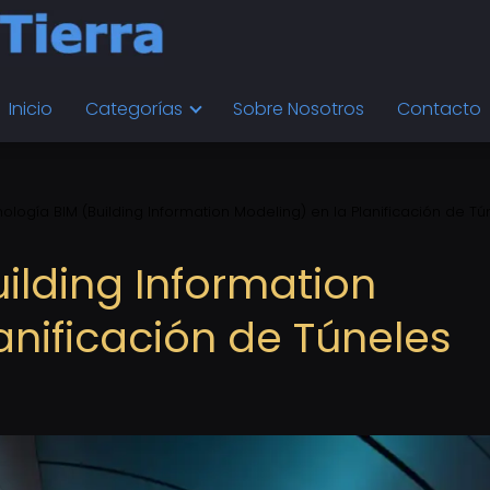
Inicio
Categorías
Sobre Nosotros
Contacto
ología BIM (Building Information Modeling) en la Planificación de Tú
ilding Information
anificación de Túneles