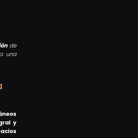
ión
de
 a una
a
ráneos
gral y
pacios