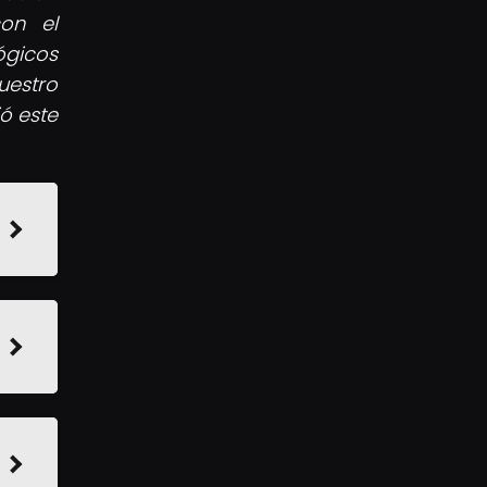
on el
ógicos
uestro
ó este