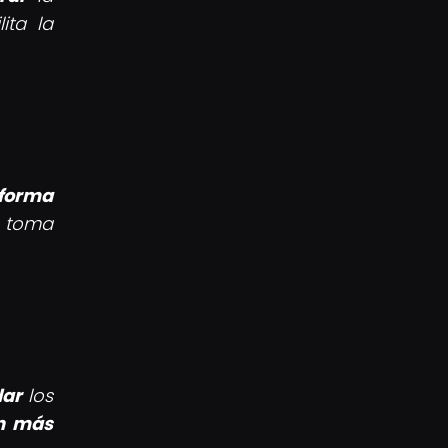
ita la
aforma
a toma
lar
los
n más