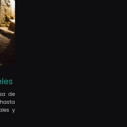
eles
osa de
 hasta
ales y