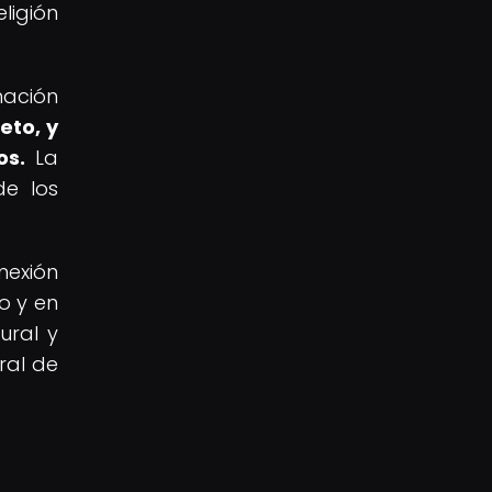
ligión
mación
eto, y
os.
La
de los
nexión
o y en
ural y
ral de