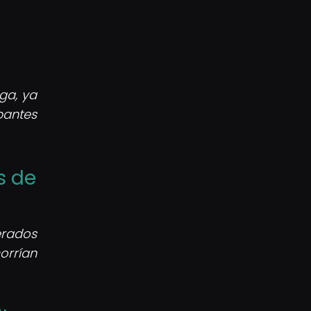
ega, ya
pantes
s de
erados
orrían