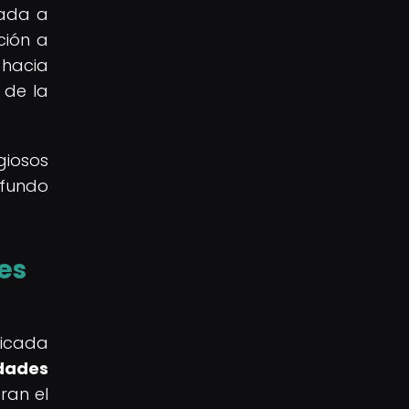
rada a
ción a
 hacia
 de la
giosos
ofundo
les
bicada
idades
ran el