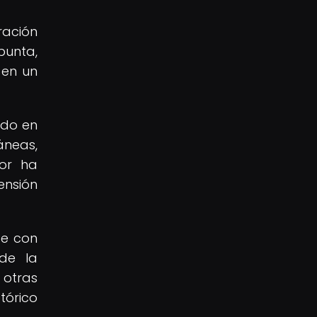
ración
punta,
 en un
do en
áneas,
dor ha
ensión
e con
de la
 otras
tórico