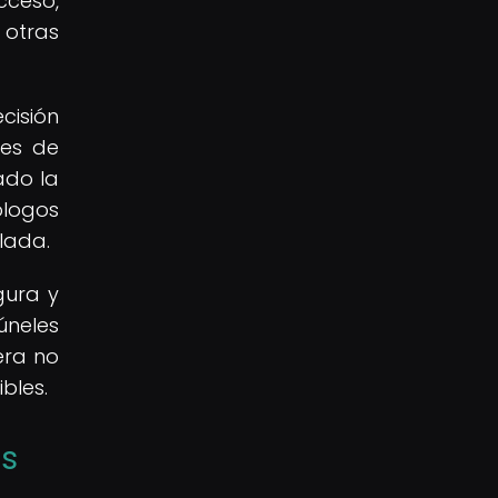
cceso,
 otras
cisión
les de
ado la
logos
lada.
gura y
úneles
era no
bles.
es