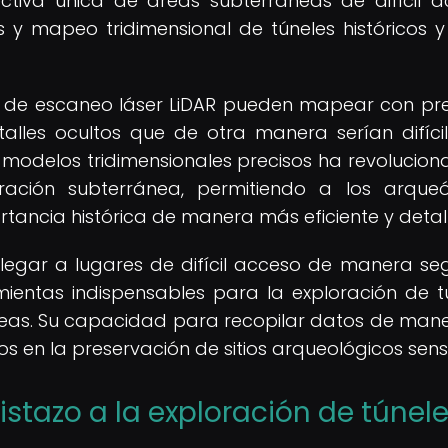
tiva única de áreas subterráneas de difícil a
y mapeo tridimensional de túneles históricos y
 de escaneo láser LiDAR pueden mapear con pre
talles ocultos que de otra manera serían difíci
 modelos tridimensionales precisos ha revolucion
ación subterránea, permitiendo a los arqueó
ortancia histórica de manera más eficiente y detal
legar a lugares de difícil acceso de manera se
mientas indispensables para la exploración de t
áneas. Su capacidad para recopilar datos de man
s en la preservación de sitios arqueológicos sensi
vistazo a la exploración de túnel