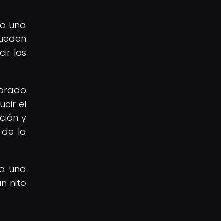
go una
 pueden
ir los
jorado
cir el
ción y
 de la
 a una
n hito