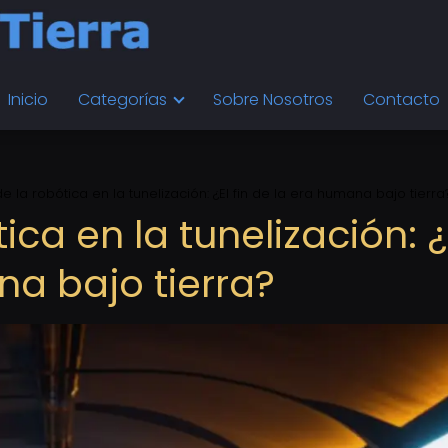
Inicio
Categorías
Sobre Nosotros
Contacto
e la robótica en la tunelización: ¿El fin de la era humana bajo tierra
ica en la tunelización: ¿
na bajo tierra?