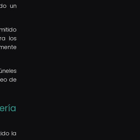
ndo un
mitido
ra los
amente
úneles
neo de
ería
ido la