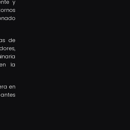
nte y
tornos
ionado
mas de
ores,
inaria
en la
era en
 antes