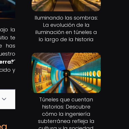
Iluminando las sombras:
La evolución de la
ajo la
iluminación en túneles a
tio te
lo largo de la historia
Te has
uestro
erra?
"
cido y
Túneles que cuentan
historias: Descubre
cómo la ingeniería
subterránea refleja la
ea
cultura y la sociedad