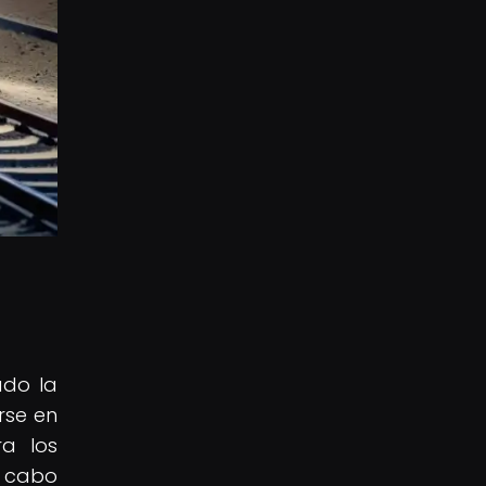
ado la
rse en
ra los
a cabo