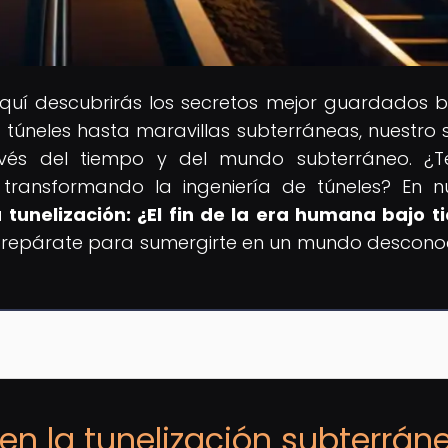
Aquí descubrirás los secretos mejor guardados b
 túneles hasta maravillas subterráneas, nuestro si
ravés del tiempo y del mundo subterráneo. ¿
ransformando la ingeniería de túneles? En n
 tunelización: ¿El fin de la era humana bajo ti
Prepárate para sumergirte en un mundo descono
 en la tunelización subterrán