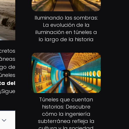
Iluminando las sombras:
La evolución de la
iluminación en túneles a
lo largo de la historia
cretos
ráneas
rgo de
úneles
ta del
 ¡Sigue
Túneles que cuentan
historias: Descubre
cómo la ingeniería
subterránea refleja la
cultura y la sociedad