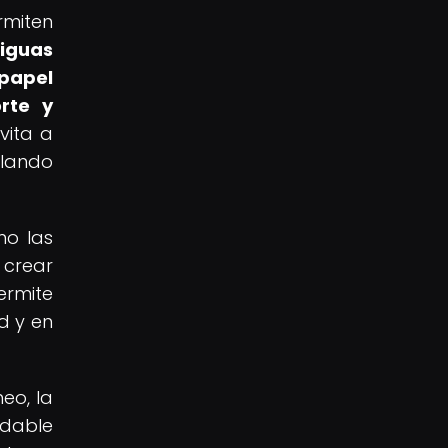
rmiten
iguas
papel
orte y
vita a
elando
mo las
 crear
ermite
d y en
eo, la
idable