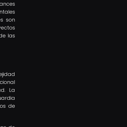
ances
ntales
es son
ectos
de las
ejidad
cional
ad. La
uardia
tos de