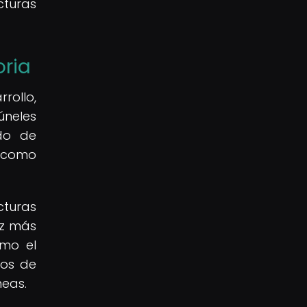
cturas
oria
rollo,
úneles
ado de
n como
cturas
ez más
omo el
tos de
neas.