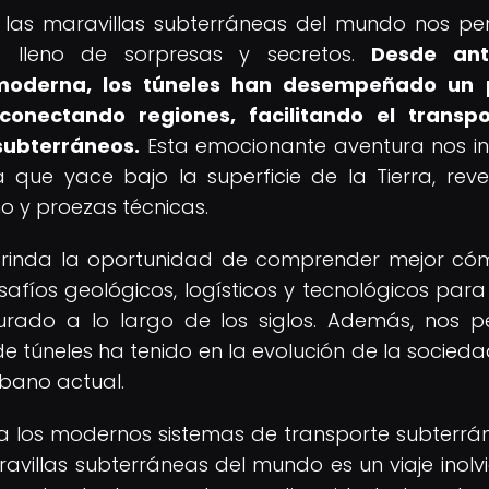
 y las maravillas subterráneas del mundo nos pe
o lleno de sorpresas y secretos.
Desde ant
ía moderna, los túneles han desempeñado un 
conectando regiones, facilitando el transp
subterráneos.
Esta emocionante aventura nos in
a que yace bajo la superficie de la Tierra, rev
o y proezas técnicas.
s brinda la oportunidad de comprender mejor có
safíos geológicos, logísticos y tecnológicos para
rado a lo largo de los siglos. Además, nos p
de túneles ha tenido en la evolución de la socieda
rbano actual.
 los modernos sistemas de transporte subterrán
ravillas subterráneas del mundo es un viaje inolv