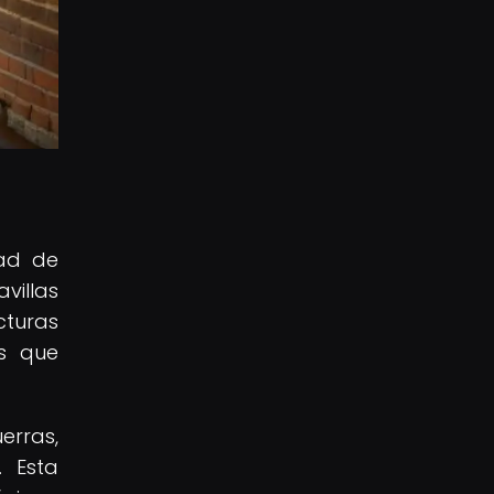
dad de
villas
cturas
es que
erras,
. Esta