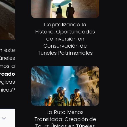
Capitalizando la
Historia: Oportunidades
de Inversión en
Conservación de
n este
Túneles Patrimoniales
úneles
amos a
ercado
égicas
nicas?
La Ruta Menos
Transitada: Creación de
Tours Únicos en Túneles