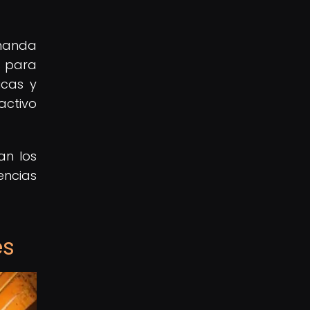
emanda
s para
icas y
activo
an los
encias
es