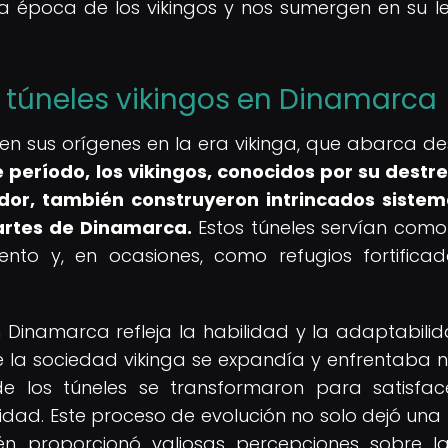
 la época de los vikingos y nos sumergen en su 
s túneles vikingos en Dinamarca
nen sus orígenes en la era vikinga, que abarca de
 período, los vikingos, conocidos por su destr
ador, también construyeron intrincados siste
artes de Dinamarca.
Estos túneles servían como
to y, en ocasiones, como refugios fortifica
en Dinamarca refleja la habilidad y la adaptabili
ue la sociedad vikinga se expandía y enfrentaba 
de los túneles se transformaron para satisfac
ad. Este proceso de evolución no solo dejó una 
ién proporcionó valiosas percepciones sobre l