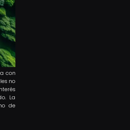
ia con
les no
nterés
do. La
eno de