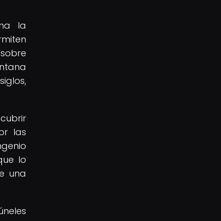
ina la
rmiten
 sobre
entana
glos,
cubrir
or las
ngenio
que lo
de una
úneles