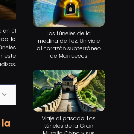
 en el
Los túneles de la
ado la
medina de Fez: Un viaje
úneles
al corazón subterráneo
n este
de Marruecos
dizos.
Viaje al pasado: Los
 la
túneles de la Gran
Muralla China y sus