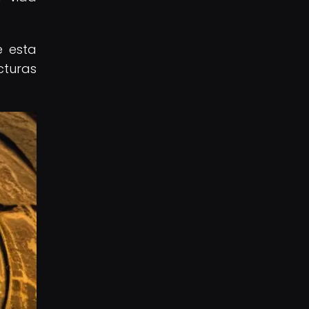
e esta
cturas