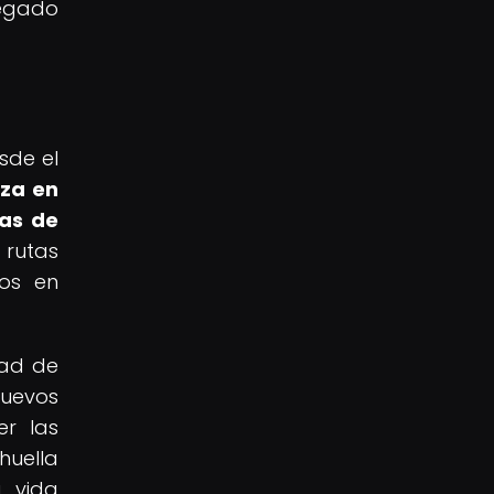
legado
sde el
eza en
mas de
 rutas
dos en
dad de
nuevos
er las
huella
a vida