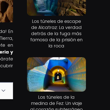
Los túneles de escape
de Alcatraz: La verdad
da! En
detrás de la fuga más
ierra,
famosa de la prisión en
ete en
la roca
eria y
epárate
cubrir
Los túneles de la
medina de Fez: Un viaje
al corazón subterráneo