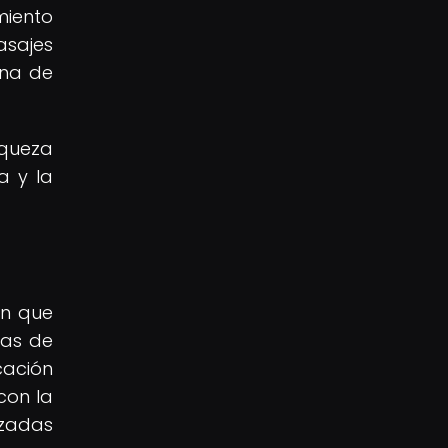
miento
asajes
ana de
iqueza
a y la
ón que
mas de
cación
con la
nzadas