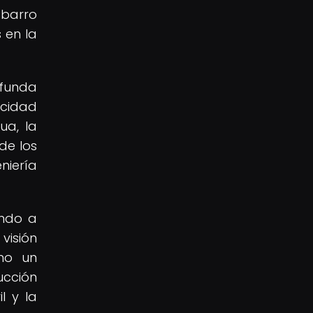
 barro
 en la
ofunda
acidad
ua, la
 de los
iería
ando a
visión
omo un
ucción
l y la