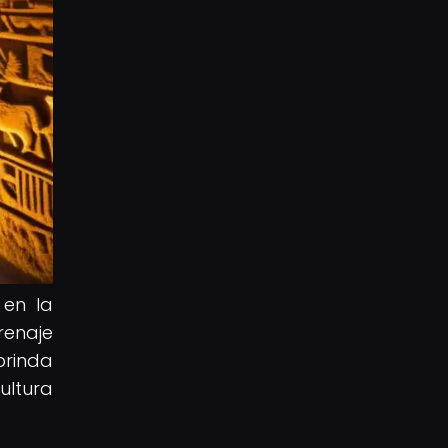
 en la
renaje
brinda
ultura