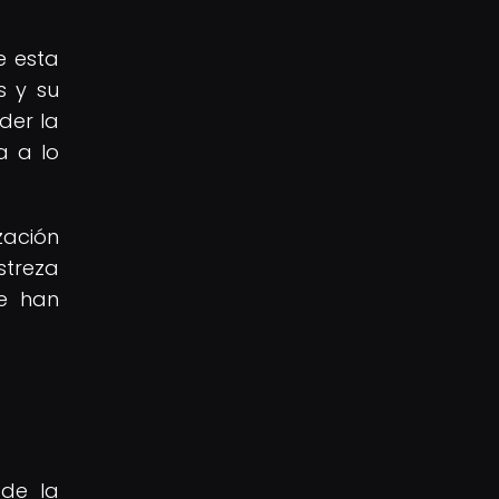
e esta
s y su
der la
a a lo
zación
streza
ue han
 de la