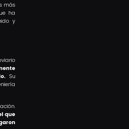
os más
que ha
nido y
viario
mente
o.
Su
niería
ación.
el que
rgaron