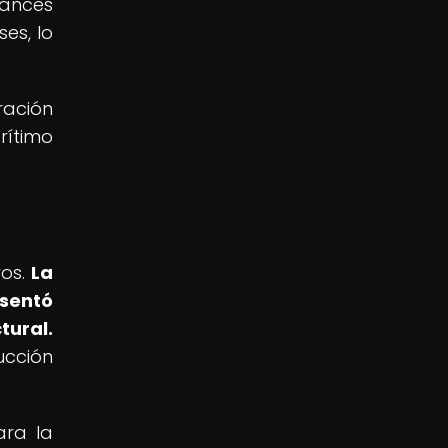
vances
es, lo
ración
rítimo
vos.
La
esentó
tural.
ucción
ara la