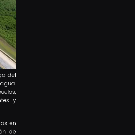
ga del
 agua.
uelos,
ntes y
ras en
ión de