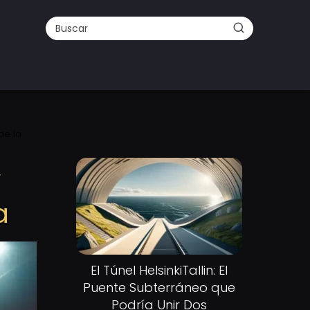
de la
y
a
El Túnel HelsinkiTallin: El
Puente Subterráneo que
Podría Unir Dos