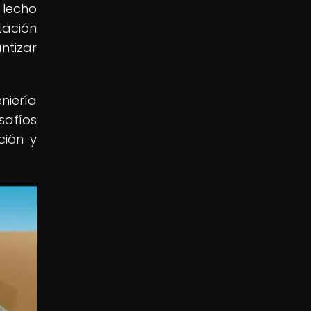
 lecho
tación
ntizar
niería
safíos
ción y