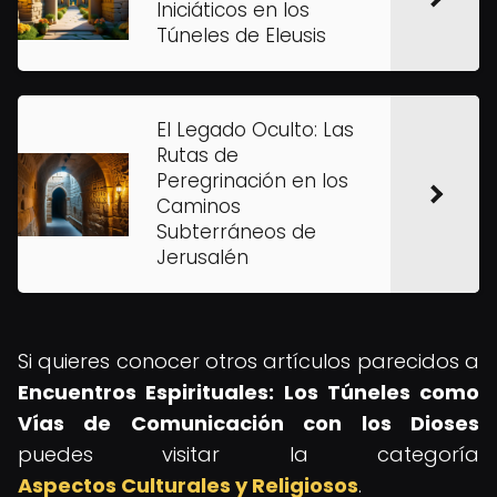
Iniciáticos en los
Túneles de Eleusis
El Legado Oculto: Las
Rutas de
Peregrinación en los
Caminos
Subterráneos de
Jerusalén
Si quieres conocer otros artículos parecidos a
Encuentros Espirituales: Los Túneles como
Vías de Comunicación con los Dioses
puedes visitar la categoría
Aspectos Culturales y Religiosos
.