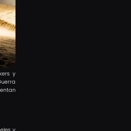
kers y
Guerra
sentan
eles y