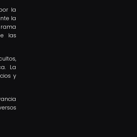
por la
nte la
ograma
de las
ultos,
ca. La
cios y
vancia
versos