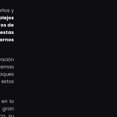
eños y
lejos
ros de
 estas
tornos
vación
stemas
taques
 estos
 en la
e gran
co, su