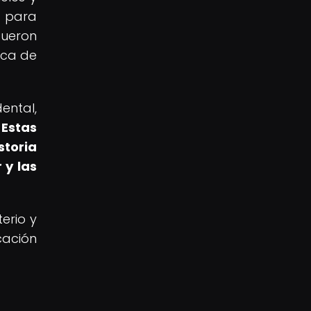
o para
fueron
ica de
ental,
.
Estas
storia
 y las
erio y
cación