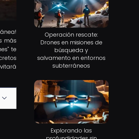
ránea!
Operación rescate:
es más
Drones en misiones de
es" te
búsqueda y
cretos
salvamento en entornos
subterráneos
vitará
Explorando las
profundidades sin