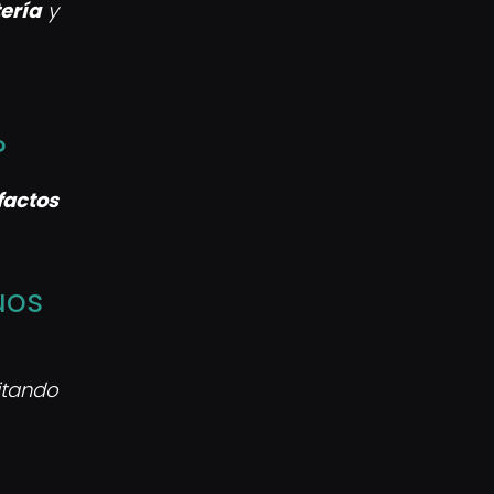
tería
y
?
factos
uos
itando