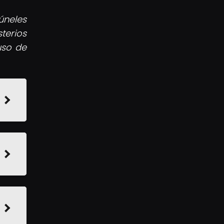
úneles
terios
uso de