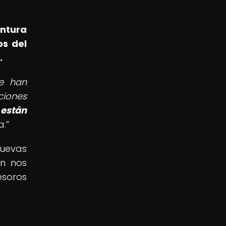
ntura
os del
.
ue han
ciones
están
a.
nuevas
ón nos
esoros