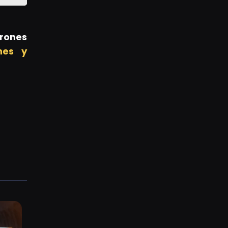
rones
nes y